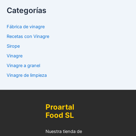
Categorías
Fábrica de vinagre
Recetas con Vinagre
Sirope
Vinagre
Vinagre a granel
Vinagre de limpieza
Proartal
Food SL
Nuestra tienda de