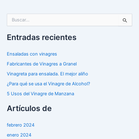
B
u
s
Entradas recientes
c
a
r
Ensaladas con vinagres
p
o
Fabricantes de Vinagres a Granel
r
Vinagreta para ensalada. El mejor aliño
:
¿Para qué se usa el Vinagre de Alcohol?
5 Usos del Vinagre de Manzana
Artículos de
febrero 2024
enero 2024